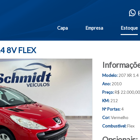
Capa
Empresa
Estoque
4 8V FLEX
Informaçõe
Modelo:
207 XR 1.4
Ano:
2010
Preço:
R$ 22.000,00
KM:
212
Nº Portas:
4
Cor:
Vermelho
Combustível:
Flex
Opcionais: