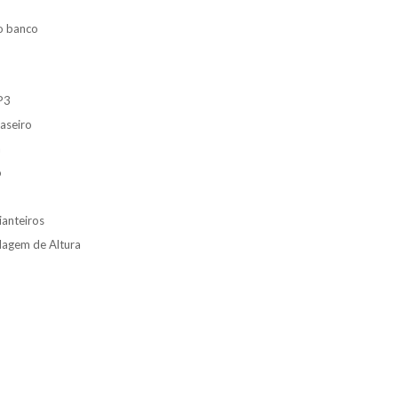
no banco
P3
aseiro
a
o
ianteiros
lagem de Altura